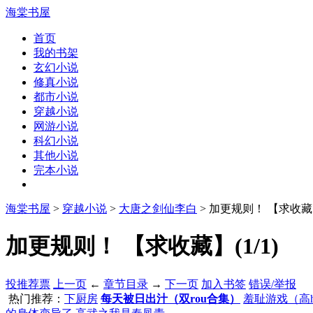
海棠书屋
首页
我的书架
玄幻小说
修真小说
都市小说
穿越小说
网游小说
科幻小说
其他小说
完本小说
海棠书屋
>
穿越小说
>
大唐之剑仙李白
> 加更规则！ 【求收
加更规则！ 【求收藏】(1/1)
投推荐票
上一页
←
章节目录
→
下一页
加入书签
错误/举报
热门推荐：
下厨房
每天被日出汁（双rou合集）
羞耻游戏（高