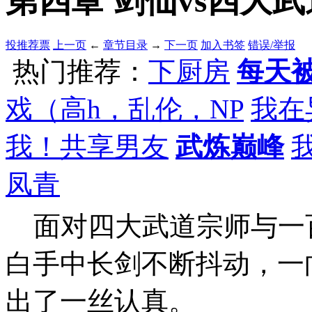
第四章 剑仙vs四大武道
投推荐票
上一页
←
章节目录
→
下一页
加入书签
错误/举报
热门推荐：
下厨房
每天被
戏（高h，乱伦，NP
我在
我！共享男友
武炼巅峰
凤青
面对四大武道宗师与一
白手中长剑不断抖动，一
出了一丝认真。