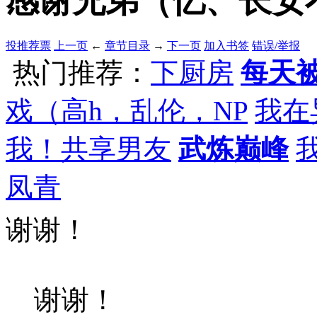
感谢兄弟（忆、长安不
投推荐票
上一页
←
章节目录
→
下一页
加入书签
错误/举报
热门推荐：
下厨房
每天被
戏（高h，乱伦，NP
我在
我！共享男友
武炼巅峰
凤青
谢谢！
谢谢！