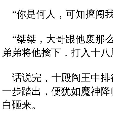
“你是何人，可知擅闯我
“桀桀，大哥跟他废那么
弟弟将他擒下，打入十八
话说完，十殿阎王中排
一步踏出，便犹如魔神降
白砸来。