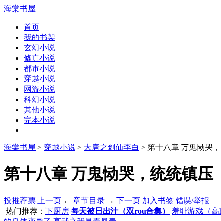
海棠书屋
首页
我的书架
玄幻小说
修真小说
都市小说
穿越小说
网游小说
科幻小说
其他小说
完本小说
海棠书屋
>
穿越小说
>
大唐之剑仙李白
> 第十八章 万鬼恸哭
第十八章 万鬼恸哭，统统镇压 【
投推荐票
上一页
←
章节目录
→
下一页
加入书签
错误/举报
热门推荐：
下厨房
每天被日出汁（双rou合集）
羞耻游戏（高