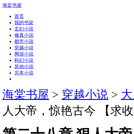
海棠书屋
首页
我的书架
玄幻小说
修真小说
都市小说
穿越小说
网游小说
科幻小说
其他小说
完本小说
海棠书屋
>
穿越小说
>
大
人大帝，惊艳古今 【求