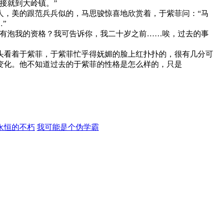
接就到大岭镇。”
，美的跟范兵兵似的，马思骏惊喜地欣赏着，于紫菲问：“马
”
有泡我的资格？我可告诉你，我二十岁之前……唉，过去的事
头看着于紫菲，于紫菲忙乎得妩媚的脸上红扑扑的，很有几分可
变化。他不知道过去的于紫菲的性格是怎么样的，只是
永恒的不朽
我可能是个伪学霸