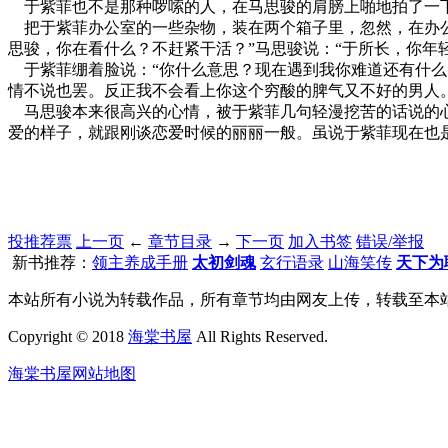
于紫菲也不是那种啰嗦的人，在马思骏的肩膀上啪地拍了一下
把于紫菲办公室的一些杂物，装在两个箱子里，忽然，在办公
思骏，你在看什么？不赶紧干活？”马思骏说：“于所长，你年
于紫菲绷着脸说：“你什么意思？现在遇到我你难道还有什么
情不说也罢。反正我不会看上你这个穷酸的脾气又不好的男人。
马思骏本来很高兴的心情，被于紫菲几句轻漫挖苦的话说的心
爱的样子，就跟刚谈恋爱时候的丽丽一般。虽说于紫菲现在也
投推荐票
上一页
←
章节目录
→
下一页
加入书签
错误/举报
新书推荐：
领主养成手册
太初剑魂
玄行语录
山海笑传
天下为
本站所有小说为转载作品，所有章节均由网友上传，转载至本
Copyright © 2018
海棠书屋
All Rights Reserved.
海棠书屋网站地图