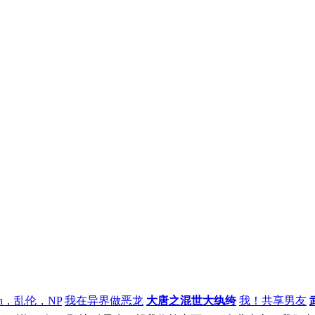
h，乱伦，NP
我在异界做恶龙
大唐之混世大纨绔
我！共享男友