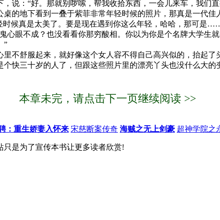
，说：“好。那就别啰嗦，帮我收拾东西，一会儿来车，我们直
桌的地下看到一叠于紫菲非常年轻时候的照片，那真是一代佳人
轻时候真是太美了。要是现在遇到你这么年轻，哈哈，那可是……
鬼心眼不成？也没看看你那穷酸相。你以为你是个名牌大学生就
”
里不舒服起来，就好像这个女人容不得自己高兴似的，抬起了
是个快三十岁的人了，但跟这些照片里的漂亮丫头也没什么大的
本章未完，请点击下一页继续阅读 >>
聘：重生娇妻入怀来
宋慈断案传奇
海贼之无上剑豪
超神学院之
站只是为了宣传本书让更多读者欣赏!