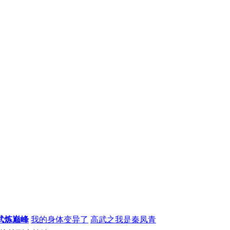
武炼巅峰
我的身体变异了
高武之我是秦凤青