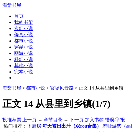
海棠书屋
首页
我的书架
玄幻小说
修真小说
都市小说
穿越小说
网游小说
科幻小说
其他小说
完本小说
海棠书屋
>
都市小说
>
官场风云路
> 正文 14 从县里到乡镇
正文 14 从县里到乡镇(1/7)
投推荐票
上一页
←
章节目录
→
下一页
加入书签
错误/举报
热门推荐：
下厨房
每天被日出汁（双rou合集）
羞耻游戏（高