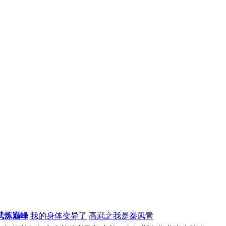
武炼巅峰
我的身体变异了
高武之我是秦凤青