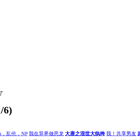
了
6)
h，乱伦，NP
我在异界做恶龙
大唐之混世大纨绔
我！共享男友