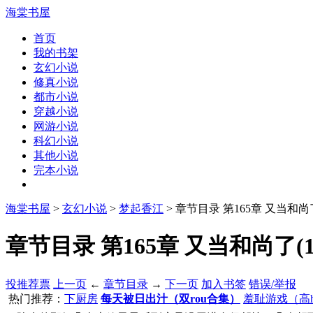
海棠书屋
首页
我的书架
玄幻小说
修真小说
都市小说
穿越小说
网游小说
科幻小说
其他小说
完本小说
海棠书屋
>
玄幻小说
>
梦起香江
> 章节目录 第165章 又当和尚
章节目录 第165章 又当和尚了(1/
投推荐票
上一页
←
章节目录
→
下一页
加入书签
错误/举报
热门推荐：
下厨房
每天被日出汁（双rou合集）
羞耻游戏（高