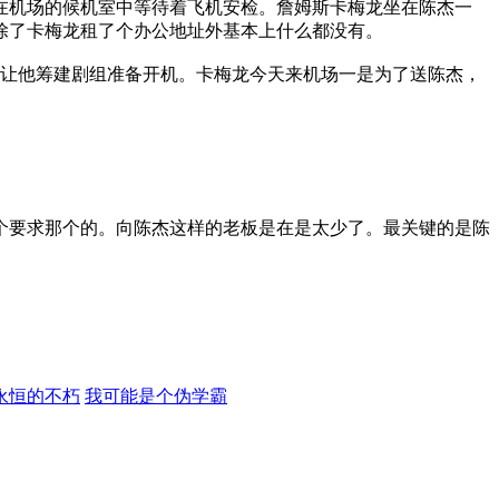
在机场的候机室中等待着飞机安检。詹姆斯卡梅龙坐在陈杰一
除了卡梅龙租了个办公地址外基本上什么都没有。
，让他筹建剧组准备开机。卡梅龙今天来机场一是为了送陈杰，
个要求那个的。向陈杰这样的老板是在是太少了。最关键的是陈
永恒的不朽
我可能是个伪学霸