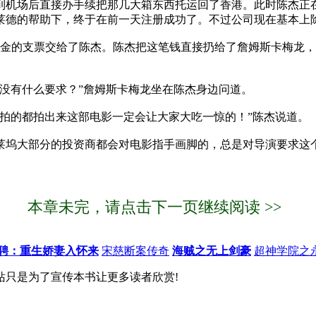
机场后直接办手续把那几大箱东西托运回了香港。此时陈杰正
莱德的帮助下，终于在前一天注册成功了。不过公司现在基本上
美金的支票交给了陈杰。陈杰把这笔钱直接扔给了詹姆斯卡梅龙
没有什么要求？”詹姆斯卡梅龙坐在陈杰身边问道。
拍的都拍出来这部电影一定会让大家大吃一惊的！”陈杰说道。
坞大部分的投资商都会对电影指手画脚的，总是对导演要求这
本章未完，请点击下一页继续阅读 >>
聘：重生娇妻入怀来
宋慈断案传奇
海贼之无上剑豪
超神学院之
站只是为了宣传本书让更多读者欣赏!