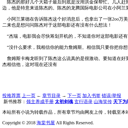
陈杰的那好几个大箱子最后到底是没用洪金保帮忙。几人赶到
边，他是特意来送陈杰的。陈杰的龙腾国际电影公司在小阿兰
小阿兰莱德在告诉陈杰这个好消息后，也拿出了一张2oo万
二来也是想问问陈杰对于这部电影还有没有什么想法！
“杰瑞，电影我会尽快筹划开机的，不知道你对这部电影还有
“没什么要求，我相信你的能力詹姆斯。相信我只要你把你想
詹姆斯卡梅龙听到了陈杰这么说真的是很激动。要知道在好莱
杰相信他，这对现在还没有
投推荐票
上一页
←
章节目录
→
下一页
加入书签
错误/举报
新书推荐：
领主养成手册
太初剑魂
玄行语录
山海笑传
天下为
本站所有小说为转载作品，所有章节均由网友上传，转载至本
Copyright © 2018
海棠书屋
All Rights Reserved.