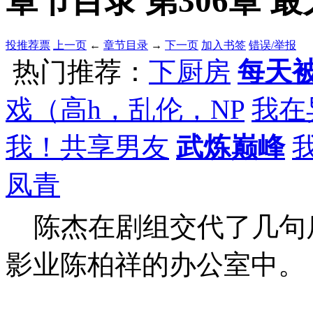
章节目录 第306章 最
投推荐票
上一页
←
章节目录
→
下一页
加入书签
错误/举报
热门推荐：
下厨房
每天被
戏（高h，乱伦，NP
我在
我！共享男友
武炼巅峰
凤青
陈杰在剧组交代了几句
影业陈柏祥的办公室中。